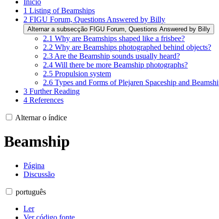
Início
1
Listing of Beamships
2
FIGU Forum, Questions Answered by Billy
Alternar a subsecção FIGU Forum, Questions Answered by Billy
2.1
Why are Beamships shaped like a frisbee?
2.2
Why are Beamships photographed behind objects?
2.3
Are the Beamship sounds usually heard?
2.4
Will there be more Beamship photographs?
2.5
Propulsion system
2.6
Types and Forms of Plejaren Spaceship and Beamsh
3
Further Reading
4
References
Alternar o índice
Beamship
Página
Discussão
português
Ler
Ver código fonte