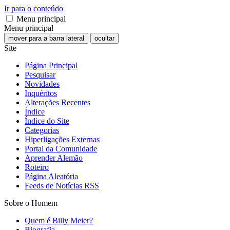
Ir para o conteúdo
Menu principal
Menu principal
mover para a barra lateral
ocultar
Site
Página Principal
Pesquisar
Novidades
Inquéritos
Alterações Recentes
Índice
Índice do Site
Categorias
Hiperligações Externas
Portal da Comunidade
Aprender Alemão
Roteiro
Página Aleatória
Feeds de Notícias RSS
Sobre o Homem
Quem é Billy Meier?
Biografia