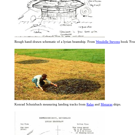
Rough hand-drawn schematic of a lyrian beamship. From
Wendelle Stevens
book 'From
Konrad Schutzbach measuring landing tracks from
Ralas
and
Menaras
ships.