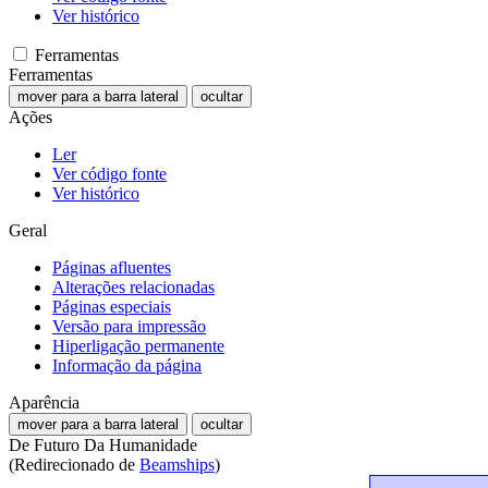
Ver histórico
Ferramentas
Ferramentas
mover para a barra lateral
ocultar
Ações
Ler
Ver código fonte
Ver histórico
Geral
Páginas afluentes
Alterações relacionadas
Páginas especiais
Versão para impressão
Hiperligação permanente
Informação da página
Aparência
mover para a barra lateral
ocultar
De Futuro Da Humanidade
(Redirecionado de
Beamships
)