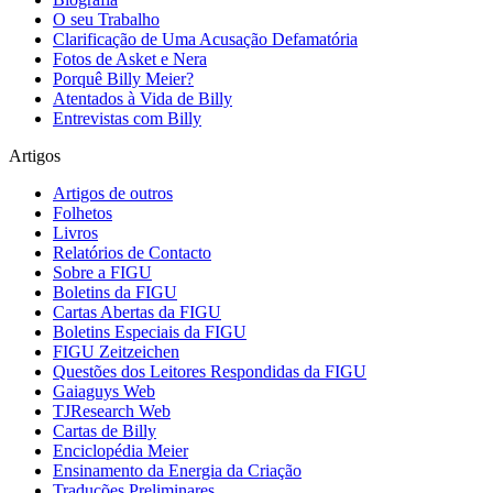
O seu Trabalho
Clarificação de Uma Acusação Defamatória
Fotos de Asket e Nera
Porquê Billy Meier?
Atentados à Vida de Billy
Entrevistas com Billy
Artigos
Artigos de outros
Folhetos
Livros
Relatórios de Contacto
Sobre a FIGU
Boletins da FIGU
Cartas Abertas da FIGU
Boletins Especiais da FIGU
FIGU Zeitzeichen
Questões dos Leitores Respondidas da FIGU
Gaiaguys Web
TJResearch Web
Cartas de Billy
Enciclopédia Meier
Ensinamento da Energia da Criação
Traduções Preliminares