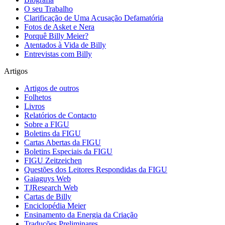
O seu Trabalho
Clarificação de Uma Acusação Defamatória
Fotos de Asket e Nera
Porquê Billy Meier?
Atentados à Vida de Billy
Entrevistas com Billy
Artigos
Artigos de outros
Folhetos
Livros
Relatórios de Contacto
Sobre a FIGU
Boletins da FIGU
Cartas Abertas da FIGU
Boletins Especiais da FIGU
FIGU Zeitzeichen
Questões dos Leitores Respondidas da FIGU
Gaiaguys Web
TJResearch Web
Cartas de Billy
Enciclopédia Meier
Ensinamento da Energia da Criação
Traduções Preliminares