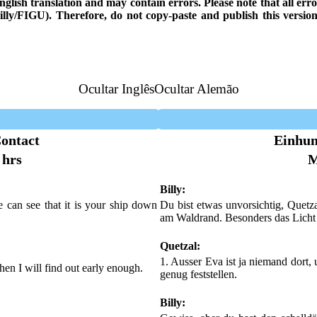
d English translation and may contain errors. Please note that all er
 Billy/FIGU). Therefore, do not copy-paste and publish this versi
Ocultar Inglês
Ocultar Alemão
ontact
Einhun
 hrs
M
Billy:
ne can see that it is your ship down
Du bist etwas unvorsichtig, Quetz
am Waldrand. Besonders das Licht i
Quetzal:
1. Ausser Eva ist ja niemand dort,
hen I will find out early enough.
genug feststellen.
Billy: