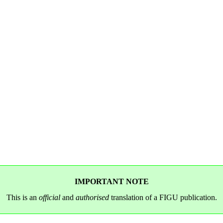
IMPORTANT NOTE
This is an
official
and
authorised
translation of a FIGU publication.