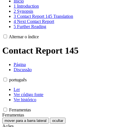
Início
1
Introduction
2
Synopsis
3
Contact Report 145 Translation
4
Next Contact Report
5
Further Reading
Alternar o índice
Contact Report 145
Página
Discussão
português
Ler
Ver código fonte
Ver histórico
Ferramentas
Ferramentas
mover para a barra lateral
ocultar
Ações