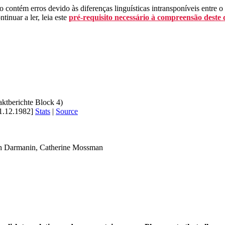
 contém erros devido às diferenças linguísticas intransponíveis entre o
tinuar a ler, leia este
pré-requisito necessário à compreensão deste
aktberichte Block 4)
1.12.1982]
Stats
|
Source
ph Darmanin, Catherine Mossman