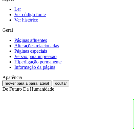
Ler
Ver código fonte
Ver histórico
Geral
Páginas afluentes
Alterações relacionadas
Páginas especiais
Versão para impressão
Hiperligação permanente
Informação da página
Aparência
mover para a barra lateral
ocultar
De Futuro Da Humanidade