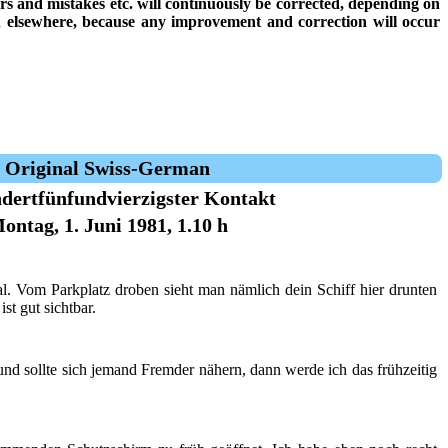
rors and mistakes etc. will continuously be corrected, depending on
on elsewhere, because any improvement and correction will occur
Original Swiss-German
dertfünfundvierzigster Kontakt
ontag, 1. Juni 1981, 1.10 h
al. Vom Parkplatz droben sieht man nämlich dein Schiff hier drunten
st gut sichtbar.
 und sollte sich jemand Fremder nähern, dann werde ich das frühzeitig