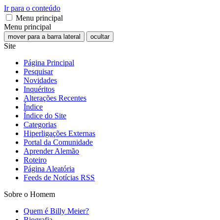
Ir para o conteúdo
Menu principal
Menu principal
mover para a barra lateral
ocultar
Site
Página Principal
Pesquisar
Novidades
Inquéritos
Alterações Recentes
Índice
Índice do Site
Categorias
Hiperligações Externas
Portal da Comunidade
Aprender Alemão
Roteiro
Página Aleatória
Feeds de Notícias RSS
Sobre o Homem
Quem é Billy Meier?
Biografia