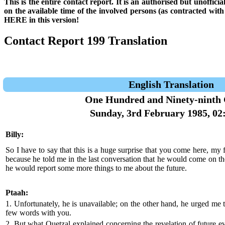
This is the entire contact report. It is an authorised but unoffic
on the available time of the involved persons (as contracted wi
HERE in this version!
Contact Report 199 Translation
English Translation
One Hundred and Ninety-ninth 
Sunday, 3rd February 1985, 02
Billy:
So I have to say that this is a huge surprise that you come here, my 
because he told me in the last conversation that he would come on th
he would report some more things to me about the future.
Ptaah:
1. Unfortunately, he is unavailable; on the other hand, he urged me
few words with you.
2. But what Quetzal explained concerning the revelation of future ev