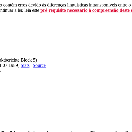
 contém erros devido às diferenças linguísticas intransponíveis entre o
tinuar a ler, leia este
pré-requisito necessário à compreensão deste
aktberichte Block 5)
1.07.1989]
Stats
|
Source
s