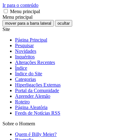
Ir para o conteúdo
Menu principal
Menu principal
mover para a barra lateral
ocultar
Site
Página Principal
Pesquisar
Novidades
Inquéritos
Alterações Recentes
Índice
Índice do Site
Categorias
Hiperligações Externas
Portal da Comunidade
Aprender Alemão
Roteiro
Página Aleatória
Feeds de Notícias RSS
Sobre o Homem
Quem é Billy Meier?
Biografia