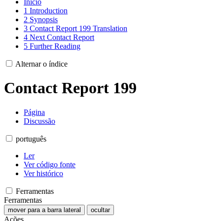
Início
1
Introduction
2
Synopsis
3
Contact Report 199 Translation
4
Next Contact Report
5
Further Reading
Alternar o índice
Contact Report 199
Página
Discussão
português
Ler
Ver código fonte
Ver histórico
Ferramentas
Ferramentas
mover para a barra lateral
ocultar
Ações