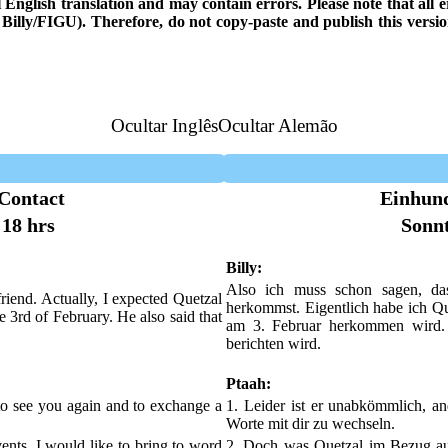
ial English translation and may contain errors. Please note that all
th Billy/FIGU). Therefore, do not copy-paste and publish this vers
Ocultar Inglês
Ocultar Alemão
Contact
Einhun
:18 hrs
Sonnt
Billy:
Also ich muss schon sagen, das
friend. Actually, I expected Quetzal
herkommst. Eigentlich habe ich Que
e 3rd of February. He also said that
am 3. Februar herkommen wird. 
berichten wird.
Ptaah:
 to see you again and to exchange a
1. Leider ist er unabkömmlich, an
Worte mit dir zu wechseln.
ents, I would like to bring to word
2. Doch was Quetzal im Bezug auf