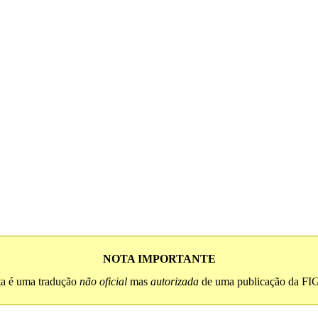
NOTA IMPORTANTE
ta é uma tradução
não oficial
mas
autorizada
de uma publicação da FI