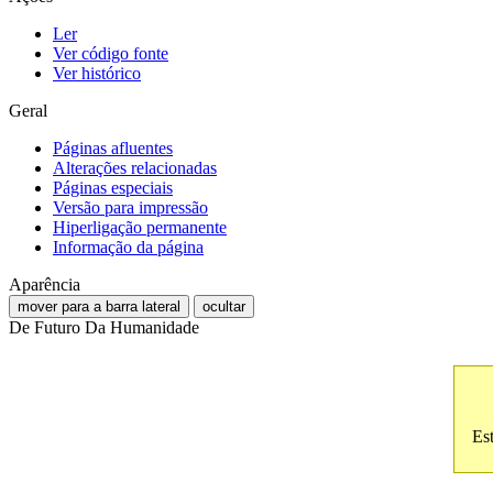
Ler
Ver código fonte
Ver histórico
Geral
Páginas afluentes
Alterações relacionadas
Páginas especiais
Versão para impressão
Hiperligação permanente
Informação da página
Aparência
mover para a barra lateral
ocultar
De Futuro Da Humanidade
Es