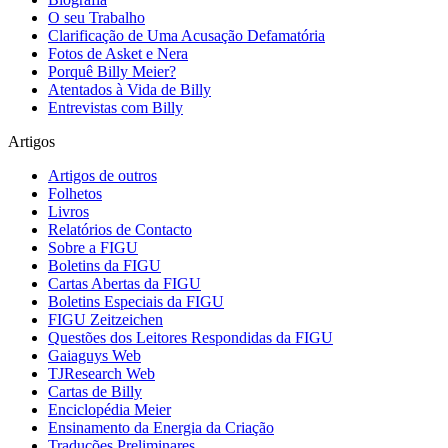
O seu Trabalho
Clarificação de Uma Acusação Defamatória
Fotos de Asket e Nera
Porquê Billy Meier?
Atentados à Vida de Billy
Entrevistas com Billy
Artigos
Artigos de outros
Folhetos
Livros
Relatórios de Contacto
Sobre a FIGU
Boletins da FIGU
Cartas Abertas da FIGU
Boletins Especiais da FIGU
FIGU Zeitzeichen
Questões dos Leitores Respondidas da FIGU
Gaiaguys Web
TJResearch Web
Cartas de Billy
Enciclopédia Meier
Ensinamento da Energia da Criação
Traduções Preliminares