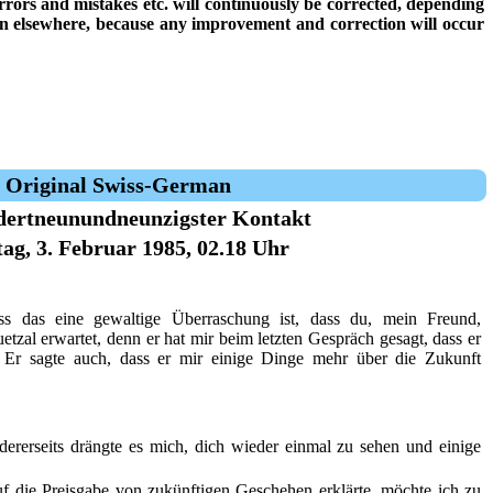
 errors and mistakes etc. will continuously be corrected, depending
ion elsewhere, because any improvement and correction will occur
Original Swiss-German
dertneunundneunzigster Kontakt
ag, 3. Februar 1985, 02.18 Uhr
s das eine gewaltige Überraschung ist, dass du, mein Freund,
tzal erwartet, denn er hat mir beim letzten Gespräch gesagt, dass er
Er sagte auch, dass er mir einige Dinge mehr über die Zukunft
dererseits drängte es mich, dich wieder einmal zu sehen und einige
 die Preisgabe von zukünftigen Geschehen erklärte, möchte ich zu