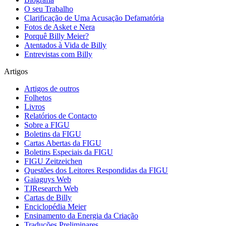
O seu Trabalho
Clarificação de Uma Acusação Defamatória
Fotos de Asket e Nera
Porquê Billy Meier?
Atentados à Vida de Billy
Entrevistas com Billy
Artigos
Artigos de outros
Folhetos
Livros
Relatórios de Contacto
Sobre a FIGU
Boletins da FIGU
Cartas Abertas da FIGU
Boletins Especiais da FIGU
FIGU Zeitzeichen
Questões dos Leitores Respondidas da FIGU
Gaiaguys Web
TJResearch Web
Cartas de Billy
Enciclopédia Meier
Ensinamento da Energia da Criação
Traduções Preliminares