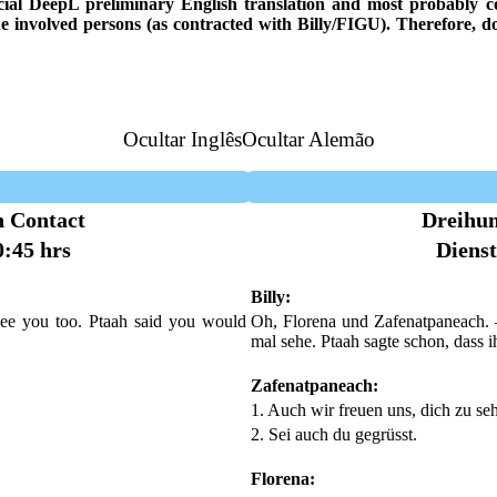
ficial DeepL preliminary English translation and most probably con
he involved persons (as contracted with Billy/FIGU). Therefore, d
Ocultar Inglês
Ocultar Alemão
h Contact
Dreihun
0:45 hrs
Dienst
Billy:
see you too. Ptaah said you would
Oh, Florena und Zafenatpaneach. 
mal sehe. Ptaah sagte schon, dass 
Zafenatpaneach:
1. Auch wir freuen uns, dich zu se
2. Sei auch du gegrüsst.
Florena: