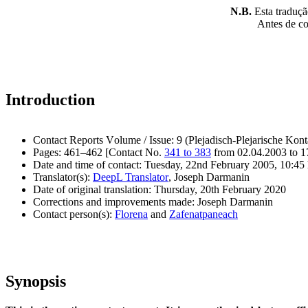
N.B.
Esta tradução
Antes de con
Introduction
Contact Reports Volume / Issue: 9 (Plejadisch-Plejarische Kont
Pages: 461–462 [Contact No.
341 to 383
from 02.04.2003 to 1
Date and time of contact: Tuesday, 22nd February 2005, 10:45 
Translator(s):
DeepL Translator
, Joseph Darmanin
Date of original translation: Thursday, 20th February 2020
Corrections and improvements made: Joseph Darmanin
Contact person(s):
Florena
and
Zafenatpaneach
Synopsis