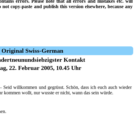
tains errors. Please note that all errors and mistakes etc. will
o not copy-paste and publish this version elsewhere, because any
Original Swiss-German
dertneunundsiebzigster Kontakt
ag, 22. Februar 2005, 10.45 Uhr
– Seid willkommen und gegrüsst. Schön, dass ich euch auch wieder
ihr kommen wollt, nur wusste er nicht, wann das sein würde.
hen.