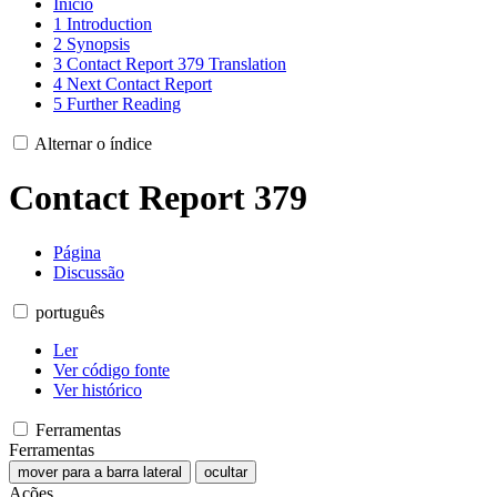
Início
1
Introduction
2
Synopsis
3
Contact Report 379 Translation
4
Next Contact Report
5
Further Reading
Alternar o índice
Contact Report 379
Página
Discussão
português
Ler
Ver código fonte
Ver histórico
Ferramentas
Ferramentas
mover para a barra lateral
ocultar
Ações