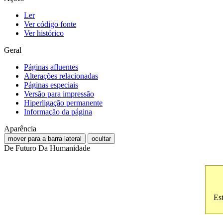
Ler
Ver código fonte
Ver histórico
Geral
Páginas afluentes
Alterações relacionadas
Páginas especiais
Versão para impressão
Hiperligação permanente
Informação da página
Aparência
mover para a barra lateral
ocultar
De Futuro Da Humanidade
Es