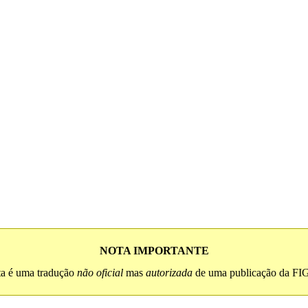
NOTA IMPORTANTE
ta é uma tradução
não oficial
mas
autorizada
de uma publicação da FI