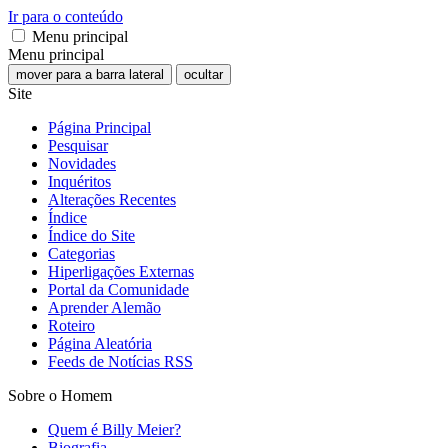
Ir para o conteúdo
Menu principal
Menu principal
mover para a barra lateral
ocultar
Site
Página Principal
Pesquisar
Novidades
Inquéritos
Alterações Recentes
Índice
Índice do Site
Categorias
Hiperligações Externas
Portal da Comunidade
Aprender Alemão
Roteiro
Página Aleatória
Feeds de Notícias RSS
Sobre o Homem
Quem é Billy Meier?
Biografia