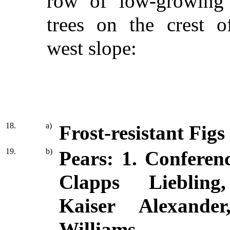
row of low-growing 
trees on the crest o
west slope:
18.
a)
Frost-resistant Figs
19.
b)
Pears: 1. Conferenc
Clapps Liebling
Kaiser Alexander
Williams.