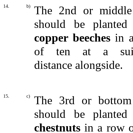
14.
b)
The 2nd or middl
should be planted
copper beeches
in 
of ten at a suit
distance alongside.
15.
c)
The 3rd or botto
should be planted
chestnuts
in a row o