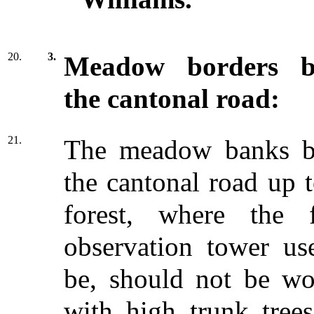
20.
3.
Meadow borders b
the cantonal road:
21.
The meadow banks b
the cantonal road up t
forest, where the f
observation tower us
be, should not be w
with high trunk trees