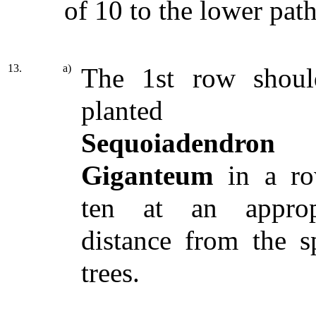
of 10 to the lower path
13.
a)
The 1st row shou
planted w
Sequoiadendron
Giganteum
in a ro
ten at an approp
distance from the s
trees.