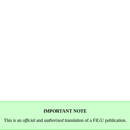
IMPORTANT NOTE
This is an
official
and
authorised
translation of a FIGU publication.