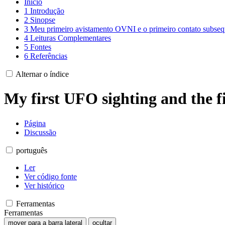
Início
1
Introdução
2
Sinopse
3
Meu primeiro avistamento OVNI e o primeiro contato subseq
4
Leituras Complementares
5
Fontes
6
Referências
Alternar o índice
My first UFO sighting and the f
Página
Discussão
português
Ler
Ver código fonte
Ver histórico
Ferramentas
Ferramentas
mover para a barra lateral
ocultar