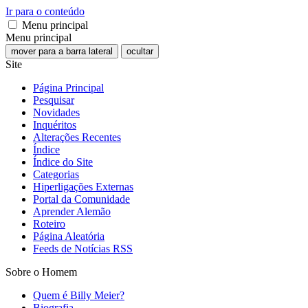
Ir para o conteúdo
Menu principal
Menu principal
mover para a barra lateral
ocultar
Site
Página Principal
Pesquisar
Novidades
Inquéritos
Alterações Recentes
Índice
Índice do Site
Categorias
Hiperligações Externas
Portal da Comunidade
Aprender Alemão
Roteiro
Página Aleatória
Feeds de Notícias RSS
Sobre o Homem
Quem é Billy Meier?
Biografia