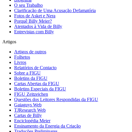
O seu Trabalho
Clarificação de Uma Acusação Defamatória
Fotos de Asket e Nera
Porquê Billy Meier?
Atentados à Vida de Billy
Entrevistas com Billy
Artigos
Artigos de outros
Folhetos
Livros
Relatórios de Contacto
Sobre a FIGU
Boletins da FIGU
Cartas Abertas da FIGU
Boletins Especiais da FIGU
FIGU Zeitzeichen
Questões dos Leitores Respondidas da FIGU
Gaiaguys Web
TJResearch Web
Cartas de Billy
Enciclopédia Meier
Ensinamento da Energia da Criação
Traduções Preliminares