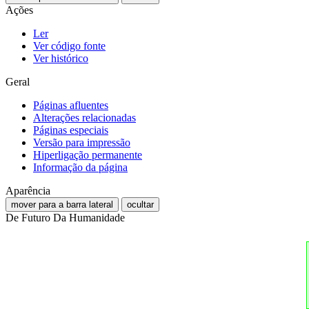
Ações
Ler
Ver código fonte
Ver histórico
Geral
Páginas afluentes
Alterações relacionadas
Páginas especiais
Versão para impressão
Hiperligação permanente
Informação da página
Aparência
mover para a barra lateral
ocultar
De Futuro Da Humanidade