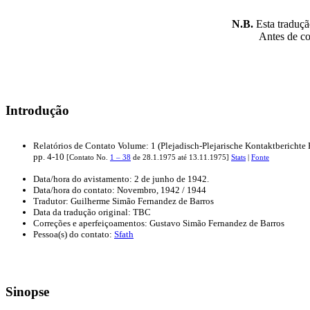
N.B.
Esta tradução
Antes de con
Introdução
Relatórios de Contato Volume: 1 (Plejadisch-Plejarische Kontaktberichte 
pp. 4-10
[Contato No.
1 – 38
de 28.1.1975 até 13.11.1975]
Stats
|
Fonte
Data/hora do avistamento: 2 de junho de 1942.
Data/hora do contato: Novembro, 1942 / 1944
Tradutor: Guilherme Simão Fernandez de Barros
Data da tradução original: TBC
Correções e aperfeiçoamentos: Gustavo Simão Fernandez de Barros
Pessoa(s) do contato:
Sfath
Sinopse